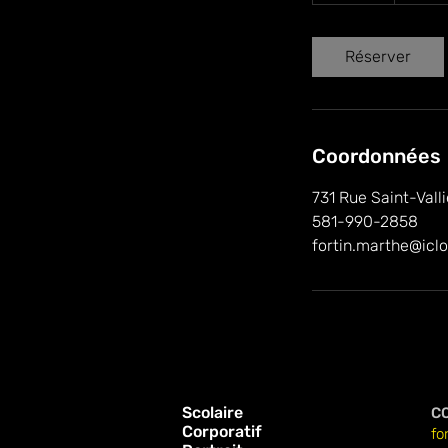
m
i
Réserver
n
Coordonnées
731 Rue Saint-Vall
581-990-2858
fortin.marthe@icl
Scolaire
C
Corporatif
fo