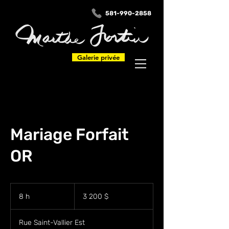
581-990-2858
Galerie privée
Mariage Forfait
OR
3 200 dollars
canadiens
8 h
8
3 200 $
h
Rue Saint-Vallier Est